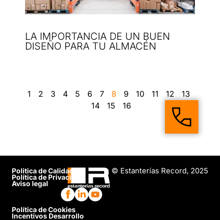
LA IMPORTANCIA DE UN BUEN
DISEÑO PARA TU ALMACÉN
1
2
3
4
5
6
7
8
9
10
11
12
13
14
15
16
© Estanterías Record, 2025
Politica de Calidad
Política de Privacidad
Aviso legal
Política de Cookies
Incentivos Desarrollo