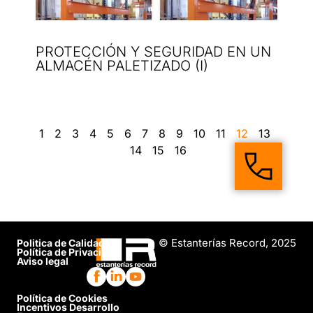
PROTECCIÓN Y SEGURIDAD EN UN
ALMACÉN PALETIZADO (I)
1
2
3
4
5
6
7
8
9
10
11
12
13
14
15
16
© Estanterías Record, 2025
Politica de Calidad
Política de Privacidad
Aviso legal
Política de Cookies
Incentivos Desarrollo