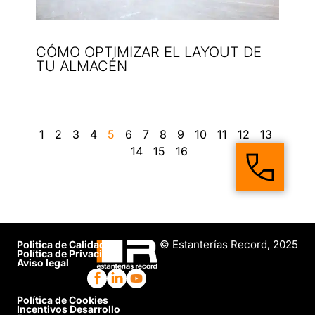
CÓMO OPTIMIZAR EL LAYOUT DE
TU ALMACÉN
1
2
3
4
5
6
7
8
9
10
11
12
13
14
15
16
© Estanterías Record, 2025
Politica de Calidad
Política de Privacidad
Aviso legal
Política de Cookies
Incentivos Desarrollo