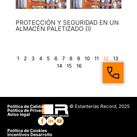
PROTECCIÓN Y SEGURIDAD EN UN
ALMACÉN PALETIZADO (I)
1
2
3
4
5
6
7
8
9
10
11
12
13
14
15
16
© Estanterías Record, 2025
Politica de Calidad
Política de Privacidad
Aviso legal
Política de Cookies
Incentivos Desarrollo