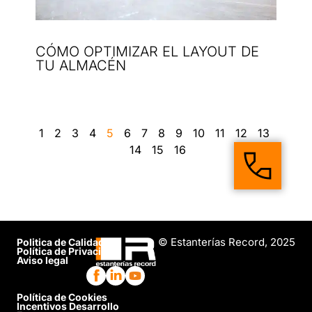
CÓMO OPTIMIZAR EL LAYOUT DE
TU ALMACÉN
1
2
3
4
5
6
7
8
9
10
11
12
13
14
15
16
© Estanterías Record, 2025
Politica de Calidad
Política de Privacidad
Aviso legal
Política de Cookies
Incentivos Desarrollo