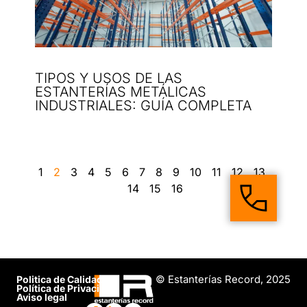
TIPOS Y USOS DE LAS
ESTANTERÍAS METÁLICAS
INDUSTRIALES: GUÍA COMPLETA
1
2
3
4
5
6
7
8
9
10
11
12
13
14
15
16
© Estanterías Record, 2025
Politica de Calidad
Política de Privacidad
Aviso legal