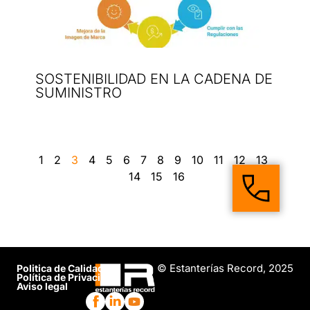
SOSTENIBILIDAD EN LA CADENA DE
SUMINISTRO
1
2
3
4
5
6
7
8
9
10
11
12
13
14
15
16
© Estanterías Record, 2025
Politica de Calidad
Política de Privacidad
Aviso legal