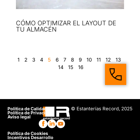
CÓMO OPTIMIZAR EL LAYOUT DE
TU ALMACÉN
1
2
3
4
5
6
7
8
9
10
11
12
13
14
15
16
© Estanterías Record, 2025
Politica de Calidad
Política de Privacidad
Aviso legal
Política de Cookies
Incentivos Desarrollo