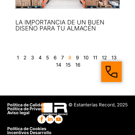
LA IMPORTANCIA DE UN BUEN
DISEÑO PARA TU ALMACÉN
1
2
3
4
5
6
7
8
9
10
11
12
13
14
15
16
© Estanterías Record, 2025
Politica de Calidad
Política de Privacidad
Aviso legal
Política de Cookies
Incentivos Desarrollo