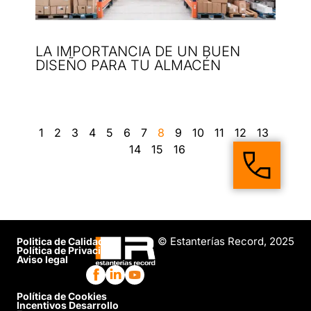
LA IMPORTANCIA DE UN BUEN
DISEÑO PARA TU ALMACÉN
1
2
3
4
5
6
7
8
9
10
11
12
13
14
15
16
© Estanterías Record, 2025
Politica de Calidad
Política de Privacidad
Aviso legal
Política de Cookies
Incentivos Desarrollo