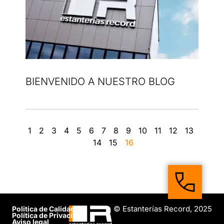
BIENVENIDO A NUESTRO BLOG
1
2
3
4
5
6
7
8
9
10
11
12
13
14
15
16
© Estanterías Record, 2025
Politica de Calidad
Política de Privacidad
Aviso legal