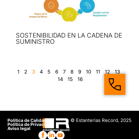
SOSTENIBILIDAD EN LA CADENA DE
SUMINISTRO
1
2
3
4
5
6
7
8
9
10
11
12
13
14
15
16
© Estanterías Record, 2025
Politica de Calidad
Política de Privacidad
Aviso legal