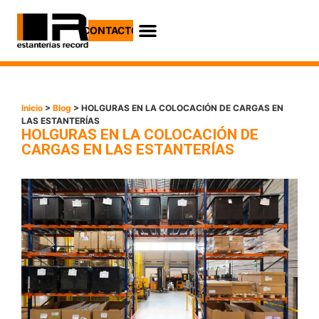
CONTACTO
Casos Prácticos
Inicio
>
Blog
> HOLGURAS EN LA COLOCACIÓN DE CARGAS EN
LAS ESTANTERÍAS
HOLGURAS EN LA COLOCACIÓN DE
CARGAS EN LAS ESTANTERÍAS