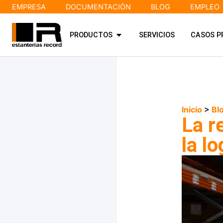
EMPRESA
DOCUMENTACIÓN
BLOG
EMPLEO
PRODUCTOS
SERVICIOS
CASOS P
Inicio
>
Bl
La r
la l