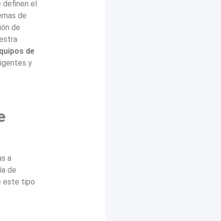
 definen el
temas de
ión de
estra
quipos de
igentes y
e
as a
ía de
e este tipo