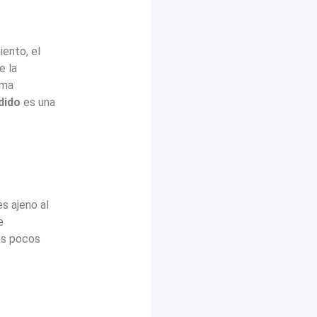
ento, el
e la
rma
edido
es una
s ajeno al
e
os pocos