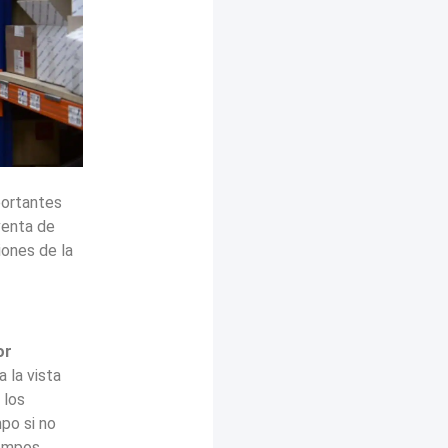
portantes
venta de
iones de la
or
 la vista
 los
mpo si no
empos.