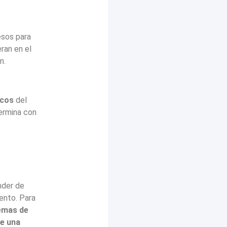
esos para
ran en el
n.
icos
del
ermina con
nder de
ento. Para
temas de
e una