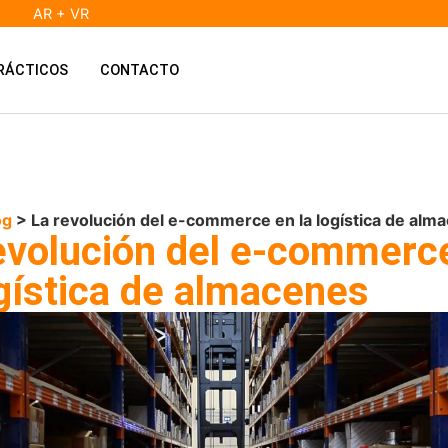
AR + VR
RÁCTICOS
CONTACTO
og
> La revolución del e-commerce en la logística de alm
evolución del e-commerc
ogística de almacenes