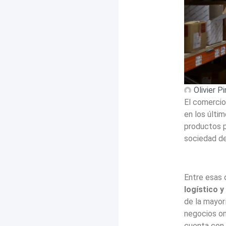
Olivier P
El comercio
en los últi
productos p
sociedad de
Entre esas 
logístico 
de la mayor
negocios on
cuenta con