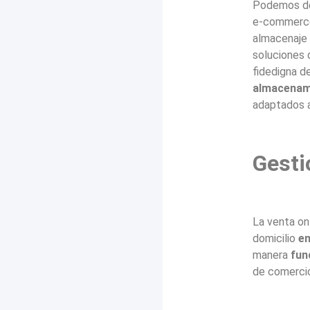
Podemos dec
e-commerce 
almacenaje 
soluciones 
fidedigna d
almacenam
adaptados a
Gesti
La venta onl
domicilio
en
manera
fun
de comerci