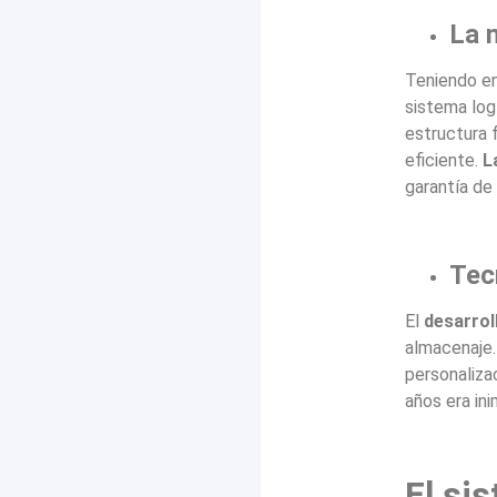
La 
Teniendo en
sistema logí
estructura 
eficiente.
L
garantía de
Tec
El
desarrol
almacenaje.
personaliza
años era ini
El si