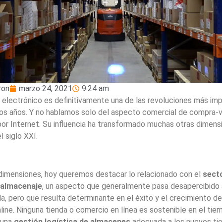
iron
marzo 24, 2021
9:24 am
 electrónico es definitivamente una de las revoluciones más im
mos años. Y no hablamos solo del aspecto comercial de compra-
or Internet. Su influencia ha transformado muchas otras dimens
l siglo XXI.
dimensiones, hoy queremos destacar lo relacionado con el
sect
y almacenaje
, un aspecto que generalmente pasa desapercibido a
ía, pero que resulta determinante en el éxito y el crecimiento de
line. Ninguna tienda o comercio en línea es sostenible en el tie
 una
gestión logística de almacenes
adecuada a los nuevos ti