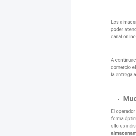
Los almacen
poder atend
canal onlin
A continuac
comercio el
la entrega al
Muc
El operador
forma óptim
ello es ind
almacenam