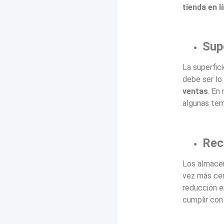
tienda en l
Supe
La superfic
debe ser lo
ventas
. En
algunas tem
Rec
Los almacen
vez más cer
reducción e
cumplir con