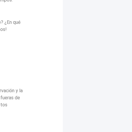
e? ¿En qué
mos!
rvación y la
afueras de
itos