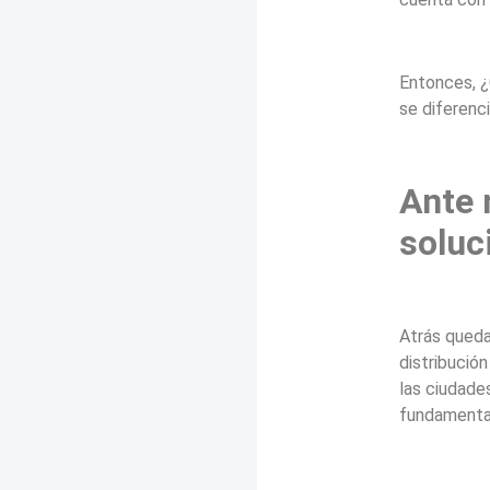
Entonces, ¿
se diferenc
Ante 
soluc
Atrás queda
distribució
las ciudade
fundamenta