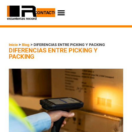
CONTACTO
Casos Prácticos
Inicio
>
Blog
> DIFERENCIAS ENTRE PICKING Y PACKING
DIFERENCIAS ENTRE PICKING Y
PACKING