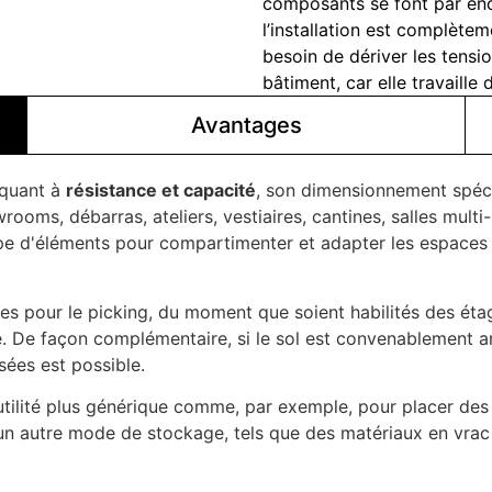
composants se font par enca
l’installation est complète
besoin de dériver les tensio
bâtiment, car elle travail
Avantages
 quant à
résistance et capacité
, son dimensionnement spécif
ooms, débarras, ateliers, vestiaires, cantines, salles multi
 type d'éléments pour compartimenter et adapter les espaces
es pour le picking, du moment que soient habilités des éta
re. De façon complémentaire, si le sol est convenablement 
sées est possible.
e utilité plus générique comme, par exemple, pour placer de
e un autre mode de stockage, tels que des matériaux en vr