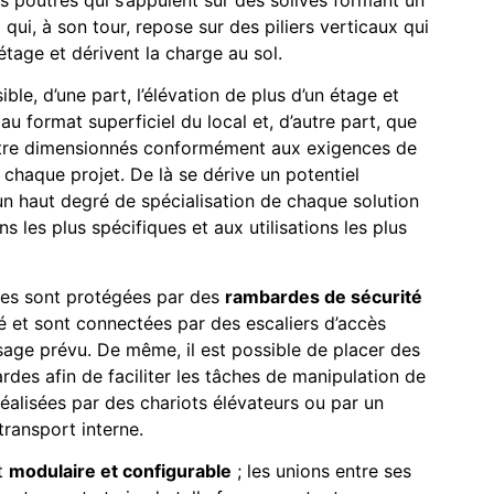
es poutres qui s’appuient sur des solives formant un
l qui, à son tour, repose sur des piliers verticaux qui
étage et dérivent la charge au sol.
le, d’une part, l’élévation de plus d’un étage et
u format superficiel du local et, d’autre part, que
tre dimensionnés conformément aux exigences de
 chaque projet. De là se dérive un potentiel
 un haut degré de spécialisation de chaque solution
s les plus spécifiques et aux utilisations les plus
les sont protégées par des
rambardes de sécurité
é et sont connectées par des escaliers d’accès
age prévu. De même, il est possible de placer des
des afin de faciliter les tâches de manipulation de
éalisées par des chariots élévateurs ou par un
ransport interne.
t
modulaire et configurable
; les unions entre ses