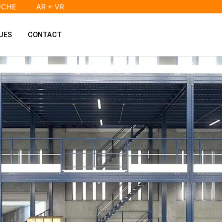
UCHE
AR + VR
UES
CONTACT