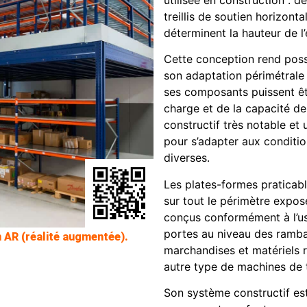
utilisée en construction : d
treillis de soutien horizonta
déterminent la hauteur de l’
Cette conception rend possib
son adaptation périmétrale a
ses composants puissent ê
charge et de la capacité de
constructif très notable et
pour s’adapter aux condition
diverses.
Les plates-formes praticab
sur tout le périmètre expos
conçus conformément à l’us
portes au niveau des rambar
n AR (réalité augmentée).
marchandises et matériels r
autre type de machines de t
Son système constructif es