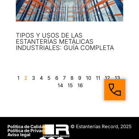
TIPOS Y USOS DE LAS
ESTANTERÍAS METÁLICAS
INDUSTRIALES: GUÍA COMPLETA
1
2
3
4
5
6
7
8
9
10
11
12
13
14
15
16
© Estanterías Record, 2025
Politica de Calidad
Política de Privacidad
Aviso legal