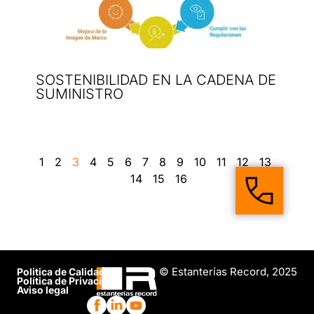
SOSTENIBILIDAD EN LA CADENA DE
SUMINISTRO
1
2
3
4
5
6
7
8
9
10
11
12
13
14
15
16
© Estanterías Record, 2025
Politica de Calidad
Política de Privacidad
Aviso legal