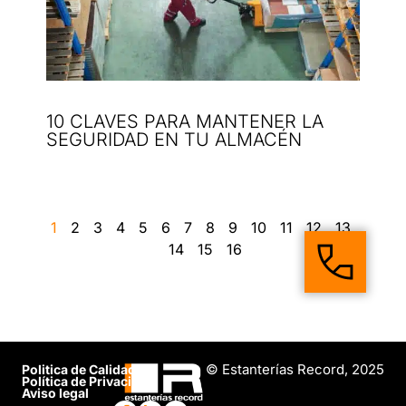
10 CLAVES PARA MANTENER LA
SEGURIDAD EN TU ALMACÉN
1
2
3
4
5
6
7
8
9
10
11
12
13
14
15
16
© Estanterías Record, 2025
Politica de Calidad
Política de Privacidad
Aviso legal