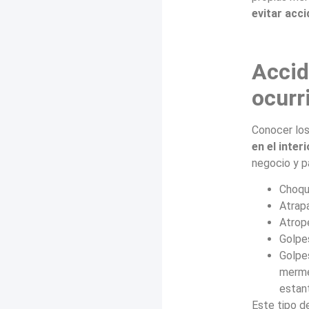
evitar acc
Accid
ocurr
Conocer lo
en el inter
negocio y p
Choqu
Atrap
Atrope
Golpe
Golpe
merme
estant
Este tipo d