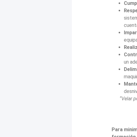
Cumpl
Respe
siste
cuent
Impar
equipa
Reali
Contr
un ad
Delim
maquin
Mante
desniv
“Velar p
Para minimi
formación,