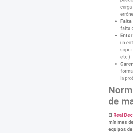
carga 
errón
Falta
falta
Entor
un ent
soport
etc.)
Caren
forma
la pro
Norma
de ma
El
Real Dec
mínimas de 
equipos de