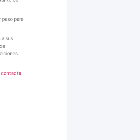
r paso para
 a sus
nde
diciones
,
contacta