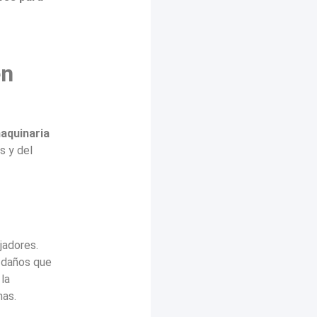
en
maquinaria
s y del
jadores.
 daños que
la
nas.