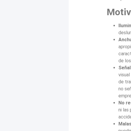
Motiv
Ilumi
deslu
Anchu
apropi
carac
de los
Señal
visual
de tra
no señ
empre
No re
ni las
accid
Malas
puede 