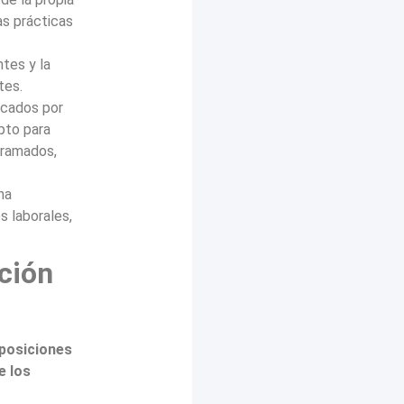
as prácticas
tes y la
tes.
ocados por
apto para
erramados,
na
s laborales,
ación
sposiciones
e los