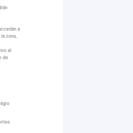
drán
 accedan a
 la zona,
ivo al
o de
ligro
entes