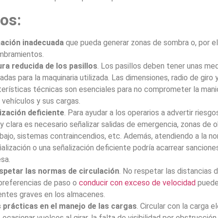
os:
nación inadecuada
que pueda generar zonas de sombra o, por el 
mbramientos.
ra reducida de los pasillos
. Los pasillos deben tener unas me
adas para la maquinaria utilizada. Las dimensiones, radio de giro
terísticas técnicas son esenciales para no comprometer la mani
 vehículos y sus cargas.
ización deficiente
. Para ayudar a los operarios a advertir riesg
 y clara es necesario señalizar salidas de emergencia, zonas de 
bajo, sistemas contraincendios, etc. Además, atendiendo a la nor
alización o una señalización deficiente podría acarrear sanciones
sa.
spetar las normas de circulación
. No respetar las distancias 
 preferencias de paso o
conducir con exceso de velocidad
puede
entes graves en los almacenes.
 prácticas en el manejo de las cargas
. Circular con la carga 
ocasionar vuelcos al girar, la falta de visibilidad por obstrucción