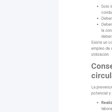
Solo 
condu
Deber
Deber
la zon
deber
Existe un c
empleo de c
utilización.
Conse
circu
La prevenci
potencial y
Reali
labor