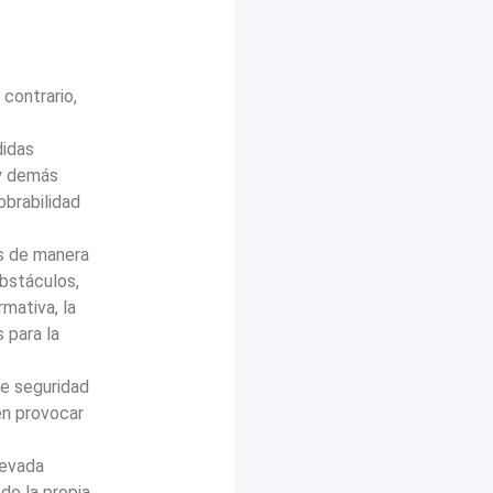
contrario,
didas
 y demás
obrabilidad
os de manera
obstáculos,
mativa, la
 para la
de seguridad
n provocar
elevada
 de la propia