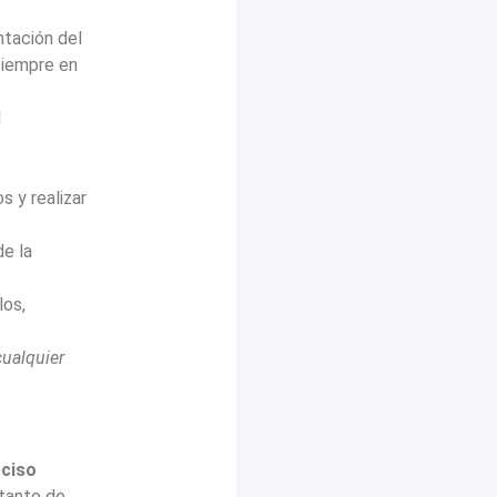
ntación del
siempre en
l
.
s y realizar
de la
los,
cualquier
eciso
tanto de