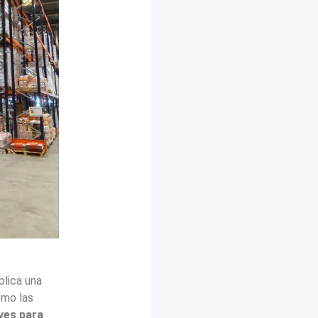
plica una
omo las
ves para