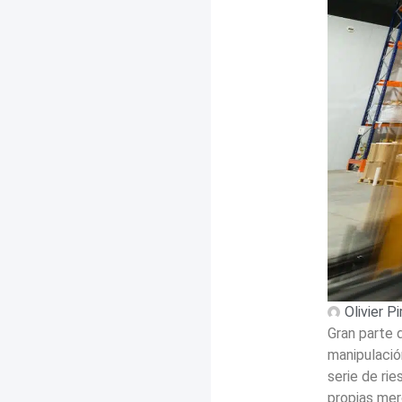
Olivier P
Gran parte 
manipulació
serie de ri
propias mer