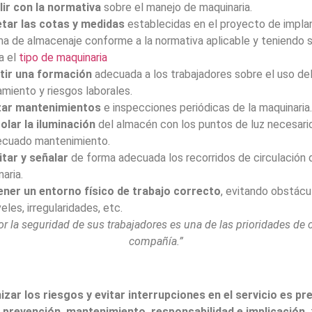
ir con la normativa
sobre el manejo de maquinaria.
tar las cotas y medidas
establecidas en el proyecto de impla
ma de almacenaje conforme a la normativa aplicable y teniendo 
a el
tipo de maquinaria
tir una formación
adecuada a los trabajadores sobre el uso de
miento y riesgos laborales.
zar mantenimientos
e inspecciones periódicas de la maquinaria
olar la iluminación
del almacén con los puntos de luz necesario
ecuado mantenimiento.
itar y señalar
de forma adecuada los recorridos de circulación 
aria.
ner un entorno físico de trabajo correcto
, evitando obstácu
eles, irregularidades, etc.
or la seguridad de sus trabajadores es una de las prioridades de 
compañía.”
zar los riesgos y evitar interrupciones en el servicio es pr
 prevención, mantenimiento, responsabilidad e implicación,