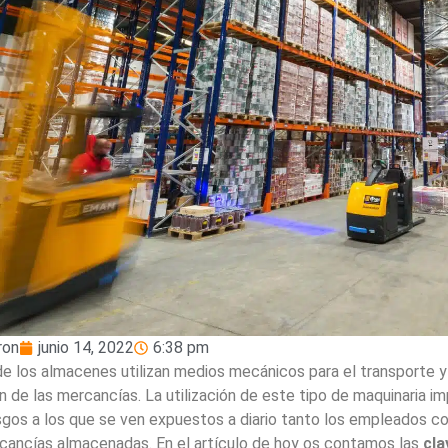
iron
junio 14, 2022
6:38 pm
de los almacenes utilizan medios mecánicos para el transporte y
n de las mercancías. La utilización de este tipo de maquinaria im
esgos a los que se ven expuestos a diario tanto los empleados c
cancías almacenadas. En el artículo de hoy os contamos las
cla