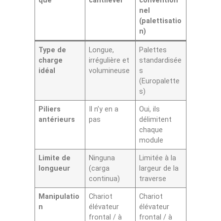
que
cantilever
convention
nel
(palettisatio
n)
Type de
Longue,
Palettes
charge
irrégulière et
standardisée
idéal
volumineuse
s
(Europalette
s)
Piliers
Il n’y en a
Oui, ils
antérieurs
pas
délimitent
chaque
module
Limite de
Ninguna
Limitée à la
longueur
(carga
largeur de la
continua)
traverse
Manipulatio
Chariot
Chariot
n
élévateur
élévateur
frontal / à
frontal / à