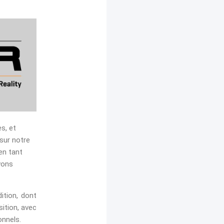
s, et
 sur notre
 en tant
vons
ition, dont
ition, avec
onnels.