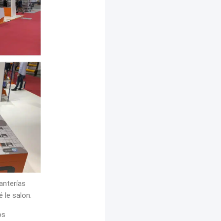
anterías
 le salon.
os