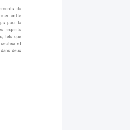
ppements du
rmer cette
mps pour la
es experts
s, tels que
 secteur et
i dans deux