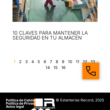
10 CLAVES PARA MANTENER LA
SEGURIDAD EN TU ALMACÉN
1
2
3
4
5
6
7
8
9
10
11
12
13
14
15
16
© Estanterías Record, 2025
Politica de Calidad
Política de Privacidad
Aviso legal