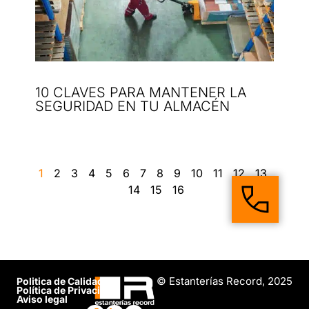
10 CLAVES PARA MANTENER LA
SEGURIDAD EN TU ALMACÉN
1
2
3
4
5
6
7
8
9
10
11
12
13
14
15
16
© Estanterías Record, 2025
Politica de Calidad
Política de Privacidad
Aviso legal