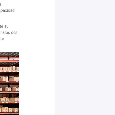
s
apacidad
de su
onales del
nte