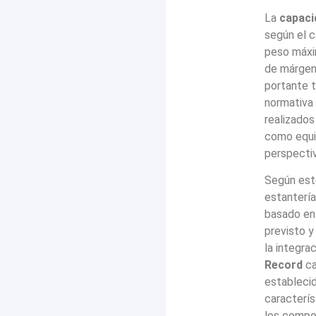
La
capaci
según el c
peso máxim
de márgene
portante t
normativa
realizado
como equiv
perspectiv
Según est
estantería
basado en 
previsto y
la integra
Record
ca
establecid
caracterís
los compon