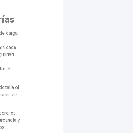
rías
 de carga
ara cada
guridad
u
ar el
etalla el
iones del
cord, es
ercancía y
ios