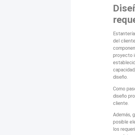
Dise
requ
Estanterí
del client
component
proyecto i
establecid
capacidad,
diseño.
Como paso 
diseño pr
cliente.
Además, gr
posible el
los requer