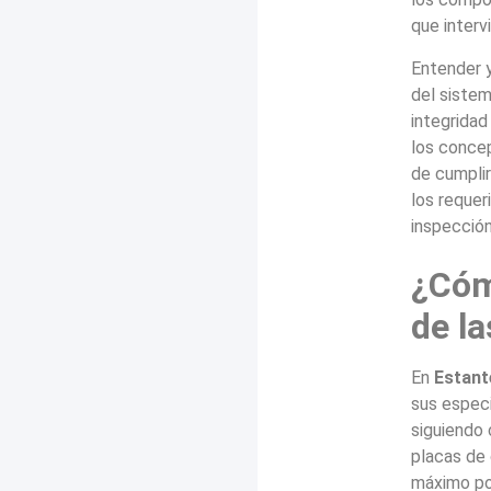
que interv
Entender y
del sistem
integridad
los concep
de cumplir
los requer
inspección
¿Cóm
de la
En
Estant
sus especi
siguiendo 
placas de 
máximo por