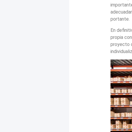
importante
adecuadam
portante.
En definit
propia con
proyecto c
individuali