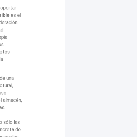
soportar
ible
es el
ideración
ad
opia
os
eptos
la
de una
ctural,
 uso
el almacén,
as
o sólo las
oncreta de
ncionales