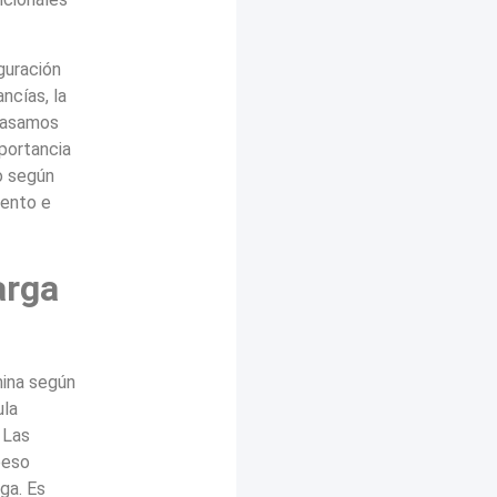
guración
ncías, la
epasamos
mportancia
o según
iento e
arga
mina según
ula
 Las
peso
ga. Es