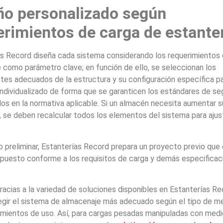
ño personalizado según
erimientos de carga de estante
as Record diseña cada sistema considerando los requerimientos
e como parámetro clave; en función de ello, se seleccionan los
es adecuados de la estructura y su configuración específica p
ndividualizado de forma que se garanticen los estándares de se
os en la normativa aplicable. Si un almacén necesita aumentar s
 se deben recalcular todos los elementos del sistema para ajust
preliminar, Estanterías Record prepara un proyecto previo que d
opuesto conforme a los requisitos de carga y demás especificac
acias a la variedad de soluciones disponibles en Estanterías Re
egir el sistema de almacenaje más adecuado según el tipo de m
imientos de uso. Así, para cargas pesadas manipuladas con med