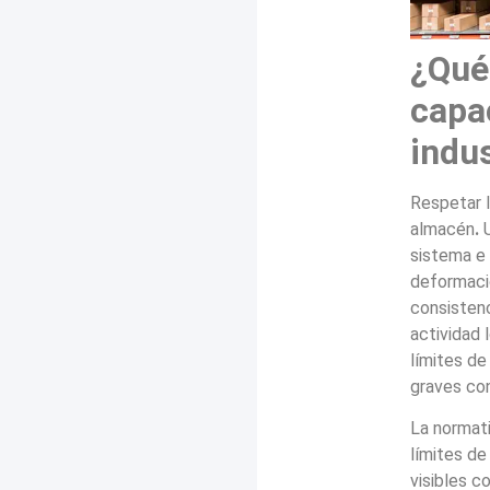
¿Qué
capa
indus
Respetar l
almacén
.
U
sistema e
deformació
consistenc
actividad 
límites de
graves co
La normati
límites de
visibles c