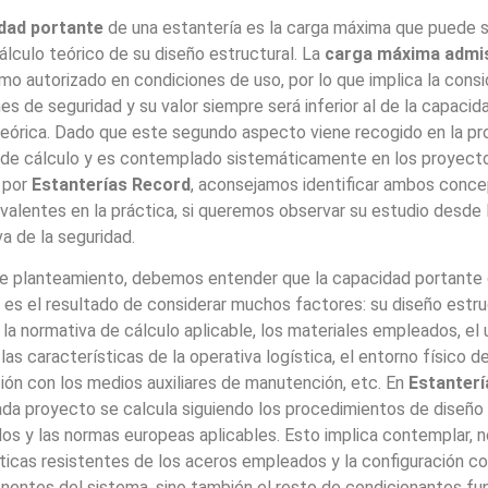
dad portante
de una estantería es la carga máxima que puede 
álculo teórico de su diseño estructural. La
carga máxima admis
o autorizado en condiciones de uso, por lo que implica la cons
s de seguridad y su valor siempre será inferior al de la capacid
eórica. Dado que este segundo aspecto viene recogido en la pr
 de cálculo y es contemplado sistemáticamente en los proyect
s por
Estanterías Record
, aconsejamos identificar ambos conc
alentes en la práctica, si queremos observar su estudio desde 
a de la seguridad.
e planteamiento, debemos entender que la capacidad portante 
 es el resultado de considerar muchos factores: su diseño estru
la normativa de cálculo aplicable, los materiales empleados, el
 las características de la operativa logística, el entorno físico d
ción con los medios auxiliares de manutención, etc. En
Estanterí
da proyecto se calcula siguiendo los procedimientos de diseño
os y las normas europeas aplicables. Esto implica contemplar, n
ticas resistentes de los aceros empleados y la configuración c
entes del sistema, sino también el resto de condicionantes fu