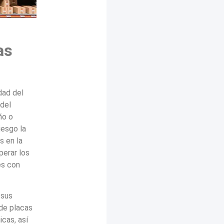
as
dad del
 del
ño o
iesgo la
s en la
perar los
es con
 sus
 de placas
icas, así