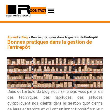
CONTACT
Cas Pratiques
Accueil
>
Blog
> Bonnes pratiques dans la gestion de l’entrepôt
Bonnes pratiques dans la gestion de
l’entrepôt
Dans cet article du blog, nous aimerions vous parler de
ces techniques, ces habitudes, ces astuces
qu’appliquent nos clients dans la gestion quotidienne
de leurs entrepôts et qui ont un impact positif sur leur