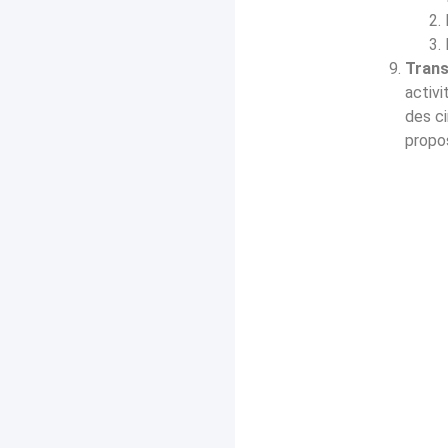
Tran
activi
des ci
propos