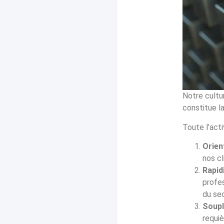
Notre cultu
constitue la
Toute l’act
Orien
nos c
Rapid
profes
du sec
Soupl
requi