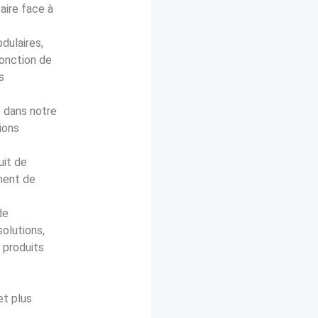
aire face à
ulaires,
fonction de
s
 dans notre
ions
uit de
ment de
de
olutions,
 produits
et plus