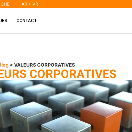
UCHE
AR + VR
UES
CONTACT
Blog
> VALEURS CORPORATIVES
EURS CORPORATIVES