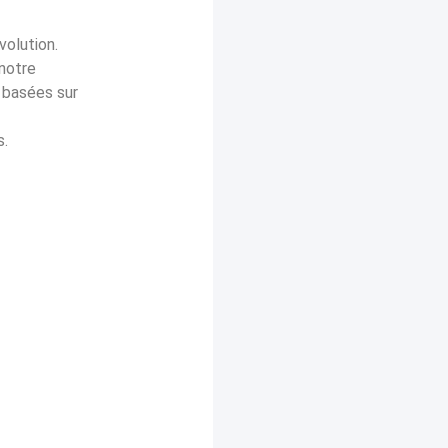
volution.
 notre
t basées sur
s.