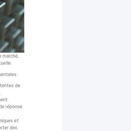
e marché,
uelle.
mentales :
attentes de
.
ment
 de réponse
uniques et
orter des