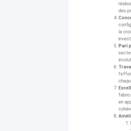
réali
des p
Conce
config
la cro
inves
Pari
p
secteu
évolut
Trava
l’eff
chaqu
Excel
fabric
en app
cohére
Améli